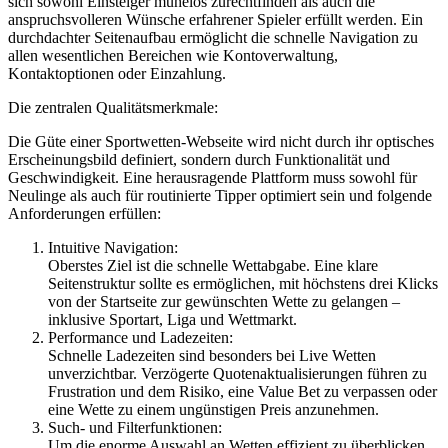
sich sowohl Einsteiger mühelos zurechtfinden als auch die
anspruchsvolleren Wünsche erfahrener Spieler erfüllt werden. Ein
durchdachter Seitenaufbau ermöglicht die schnelle Navigation zu
allen wesentlichen Bereichen wie Kontoverwaltung,
Kontaktoptionen oder Einzahlung.
Die zentralen Qualitätsmerkmale:
Die Güte einer Sportwetten-Webseite wird nicht durch ihr optisches
Erscheinungsbild definiert, sondern durch Funktionalität und
Geschwindigkeit. Eine herausragende Plattform muss sowohl für
Neulinge als auch für routinierte Tipper optimiert sein und folgende
Anforderungen erfüllen:
Intuitive Navigation:
Oberstes Ziel ist die schnelle Wettabgabe. Eine klare
Seitenstruktur sollte es ermöglichen, mit höchstens drei Klicks
von der Startseite zur gewünschten Wette zu gelangen –
inklusive Sportart, Liga und Wettmarkt.
Performance und Ladezeiten:
Schnelle Ladezeiten sind besonders bei Live Wetten
unverzichtbar. Verzögerte Quotenaktualisierungen führen zu
Frustration und dem Risiko, eine Value Bet zu verpassen oder
eine Wette zu einem ungünstigen Preis anzunehmen.
Such- und Filterfunktionen:
Um die enorme Auswahl an Wetten effizient zu überblicken,