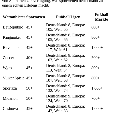
von Sportarten zur Verfügung, was sportwetten deutschland zu
einem echten Erlebnis macht.
Fußball
Wettanbieter
Sportarten
Fußball Ligen
Märkte
Deutschland: 8, Europa:
BetRepublic
45+
800+
105, Welt: 65
Deutschland: 8, Europa:
Kingmaker
45+
800+
105, Welt: 65
Deutschland: 8, Europa:
Revolution
45+
1.000+
117, Welt: 61
Deutschland: 8, Europa:
Zoccer
40+
500+
103, Welt: 62
Deutschland: 8, Europa:
Wyns
45+
800+
113, Welt: 54
Deutschland: 8, Europa:
VulkanSpiele
45+
800+
107, Welt: 63
Deutschland: 9, Europa:
Sportaza
50+
1.000+
132, Welt: 74
Deutschland: 9, Europa:
Midarion
50+
700+
124, Welt: 70
Deutschland: 8, Europa:
Casinova
45+
1.000+
142, Welt: 83