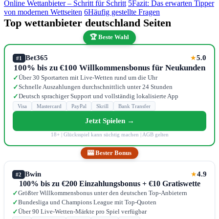
Online Wettanbieter – Schritt für Schritt
5
Fazit: Das erwarten Tipper
von modernen Wettseiten
6
Häufig gestellte Fragen
Top wettanbieter deutschland Seiten
🏆 Beste Wahl
Bet365
5.0
★
#1
100% bis zu €100 Willkommensbonus für Neukunden
Über 30 Sportarten mit Live-Wetten rund um die Uhr
✓
Schnelle Auszahlungen durchschnittlich unter 24 Stunden
✓
Deutsch sprachiger Support und vollständig lokalisierte App
✓
Visa
Mastercard
PayPal
Skrill
Bank Transfer
Jetzt Spielen →
18+ | Glücksspiel kann süchtig machen | AGB gelten
🎰 Bester Bonus
Bwin
4.9
★
#2
100% bis zu €200 Einzahlungsbonus + €10 Gratiswette
Größter Willkommensbonus unter den deutschen Top-Anbietern
✓
Bundesliga und Champions League mit Top-Quoten
✓
Über 90 Live-Wetten-Märkte pro Spiel verfügbar
✓