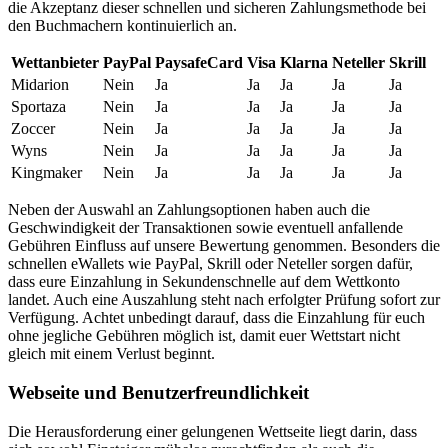
die Akzeptanz dieser schnellen und sicheren Zahlungsmethode bei
den Buchmachern kontinuierlich an.
Wettanbieter
PayPal
PaysafeCard
Visa
Klarna
Neteller
Skrill
Midarion
Nein
Ja
Ja
Ja
Ja
Ja
Sportaza
Nein
Ja
Ja
Ja
Ja
Ja
Zoccer
Nein
Ja
Ja
Ja
Ja
Ja
Wyns
Nein
Ja
Ja
Ja
Ja
Ja
Kingmaker
Nein
Ja
Ja
Ja
Ja
Ja
Neben der Auswahl an Zahlungsoptionen haben auch die
Geschwindigkeit der Transaktionen sowie eventuell anfallende
Gebühren Einfluss auf unsere Bewertung genommen. Besonders die
schnellen eWallets wie PayPal, Skrill oder Neteller sorgen dafür,
dass eure Einzahlung in Sekundenschnelle auf dem Wettkonto
landet. Auch eine Auszahlung steht nach erfolgter Prüfung sofort zur
Verfügung. Achtet unbedingt darauf, dass die Einzahlung für euch
ohne jegliche Gebühren möglich ist, damit euer Wettstart nicht
gleich mit einem Verlust beginnt.
Webseite und Benutzerfreundlichkeit
Die Herausforderung einer gelungenen Wettseite liegt darin, dass