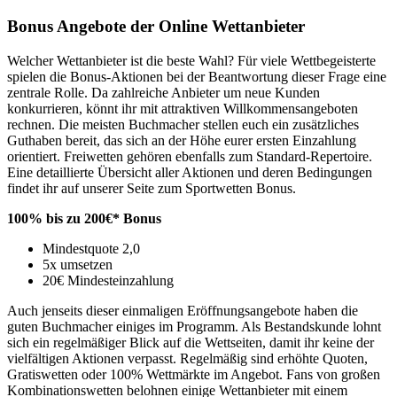
Bonus Angebote der Online Wettanbieter
Welcher Wettanbieter ist die beste Wahl? Für viele Wettbegeisterte
spielen die Bonus-Aktionen bei der Beantwortung dieser Frage eine
zentrale Rolle. Da zahlreiche Anbieter um neue Kunden
konkurrieren, könnt ihr mit attraktiven Willkommensangeboten
rechnen. Die meisten Buchmacher stellen euch ein zusätzliches
Guthaben bereit, das sich an der Höhe eurer ersten Einzahlung
orientiert. Freiwetten gehören ebenfalls zum Standard-Repertoire.
Eine detaillierte Übersicht aller Aktionen und deren Bedingungen
findet ihr auf unserer Seite zum Sportwetten Bonus.
100% bis zu 200€* Bonus
Mindestquote 2,0
5x umsetzen
20€ Mindesteinzahlung
Auch jenseits dieser einmaligen Eröffnungsangebote haben die
guten Buchmacher einiges im Programm. Als Bestandskunde lohnt
sich ein regelmäßiger Blick auf die Wettseiten, damit ihr keine der
vielfältigen Aktionen verpasst. Regelmäßig sind erhöhte Quoten,
Gratiswetten oder 100% Wettmärkte im Angebot. Fans von großen
Kombinationswetten belohnen einige Wettanbieter mit einem