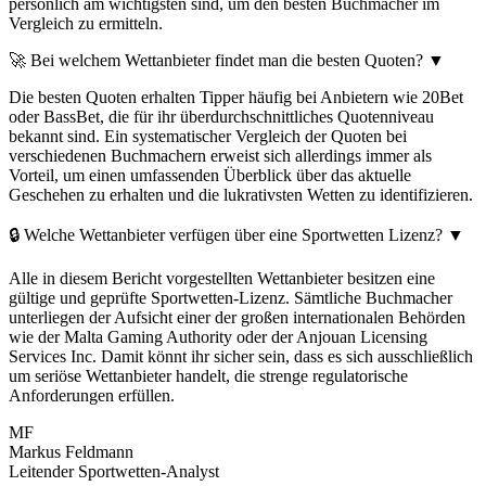
persönlich am wichtigsten sind, um den besten Buchmacher im
Vergleich zu ermitteln.
🚀 Bei welchem Wettanbieter findet man die besten Quoten?
▼
Die besten Quoten erhalten Tipper häufig bei Anbietern wie 20Bet
oder BassBet, die für ihr überdurchschnittliches Quotenniveau
bekannt sind. Ein systematischer Vergleich der Quoten bei
verschiedenen Buchmachern erweist sich allerdings immer als
Vorteil, um einen umfassenden Überblick über das aktuelle
Geschehen zu erhalten und die lukrativsten Wetten zu identifizieren.
🔒 Welche Wettanbieter verfügen über eine Sportwetten Lizenz?
▼
Alle in diesem Bericht vorgestellten Wettanbieter besitzen eine
gültige und geprüfte Sportwetten-Lizenz. Sämtliche Buchmacher
unterliegen der Aufsicht einer der großen internationalen Behörden
wie der Malta Gaming Authority oder der Anjouan Licensing
Services Inc. Damit könnt ihr sicher sein, dass es sich ausschließlich
um seriöse Wettanbieter handelt, die strenge regulatorische
Anforderungen erfüllen.
MF
Markus Feldmann
Leitender Sportwetten-Analyst