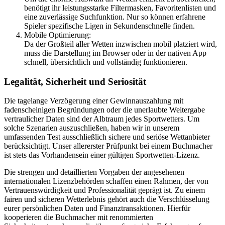
benötigt ihr leistungsstarke Filtermasken, Favoritenlisten und
eine zuverlässige Suchfunktion. Nur so können erfahrene
Spieler spezifische Ligen in Sekundenschnelle finden.
Mobile Optimierung:
Da der Großteil aller Wetten inzwischen mobil platziert wird,
muss die Darstellung im Browser oder in der nativen App
schnell, übersichtlich und vollständig funktionieren.
Legalität, Sicherheit und Seriosität
Die tagelange Verzögerung einer Gewinnauszahlung mit
fadenscheinigen Begründungen oder die unerlaubte Weitergabe
vertraulicher Daten sind der Albtraum jedes Sportwetters. Um
solche Szenarien auszuschließen, haben wir in unserem
umfassenden Test ausschließlich sichere und seriöse Wettanbieter
berücksichtigt. Unser allererster Prüfpunkt bei einem Buchmacher
ist stets das Vorhandensein einer gültigen Sportwetten-Lizenz.
Die strengen und detaillierten Vorgaben der angesehenen
internationalen Lizenzbehörden schaffen einen Rahmen, der von
Vertrauenswürdigkeit und Professionalität geprägt ist. Zu einem
fairen und sicheren Wetterlebnis gehört auch die Verschlüsselung
eurer persönlichen Daten und Finanztransaktionen. Hierfür
kooperieren die Buchmacher mit renommierten