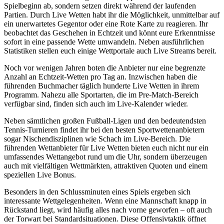
Spielbeginn ab, sondern setzen direkt während der laufenden
Partien. Durch Live Wetten habt ihr die Möglichkeit, unmittelbar auf
ein unerwartetes Gegentor oder eine Rote Karte zu reagieren. Ihr
beobachtet das Geschehen in Echtzeit und könnt eure Erkenntnisse
sofort in eine passende Wette umwandeln. Neben ausführlichen
Statistiken stellen euch einige Wettportale auch Live Streams bereit.
Noch vor wenigen Jahren boten die Anbieter nur eine begrenzte
Anzahl an Echtzeit-Wetten pro Tag an. Inzwischen haben die
führenden Buchmacher täglich hunderte Live Wetten in ihrem
Programm. Nahezu alle Sportarten, die im Pre-Match-Bereich
verfügbar sind, finden sich auch im Live-Kalender wieder.
Neben sämtlichen großen Fußball-Ligen und den bedeutendsten
Tennis-Turnieren findet ihr bei den besten Sportwettenanbietern
sogar Nischendisziplinen wie Schach im Live-Bereich. Die
führenden Wettanbieter für Live Wetten bieten euch nicht nur ein
umfassendes Wettangebot rund um die Uhr, sondern überzeugen
auch mit vielfältigen Wettmärkten, attraktiven Quoten und einem
speziellen Live Bonus.
Besonders in den Schlussminuten eines Spiels ergeben sich
interessante Wettgelegenheiten. Wenn eine Mannschaft knapp in
Rückstand liegt, wird häufig alles nach vorne geworfen – oft auch
der Torwart bei Standardsituationen. Diese Offensivtaktik öffnet