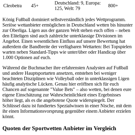
Deutschland: 9, Europa:
Cleobetra
45+
800+
125, Welt: 79
König Fußball dominiert selbstverständlich jedes Wettprogramm.
Seriöse wettanbieter ermöglichen in Deutschland wetten bis hinunter
zur Oberliga. Ligen aus der ganzen Welt stehen euch offen – neben
den Eliteligen sind auch zahlreiche unterklassige Divisionen im
Angebot. Einen wesentlichen Einfluss auf unsere Bewertung hat
außerdem die Bandbreite der verfügbaren Wettarten: Bei Topspielen
warten neben Standard-Tipps wie unter/über oder Handicap über
1.000 Optionen auf euch.
Während die Buchmacher ihre erfahrensten Analysten auf Fußball
und andere Hauptsportarten ansetzen, entstehen bei weniger
beachteten Disziplinen wie Volleyball oder in unterklassigen Ligen
häufig analytische Lücken. Genau hier eröffnen sich für euch
Chancen auf sogenannte "Value Bets" – also wetten, bei denen eure
eigene Einschätzung zur Wahrscheinlichkeit eines Ergebnisses
höher liegt, als es die angebotene Quote widerspiegelt. Der
Schlüssel dazu ist fundiertes Spezialwissen in einer Nische, mit dem
ihr einen Informationsvorsprung gegenüber einem Anbieter erzielen
könnt.
Quoten der Sportwetten Anbieter im Vergleich