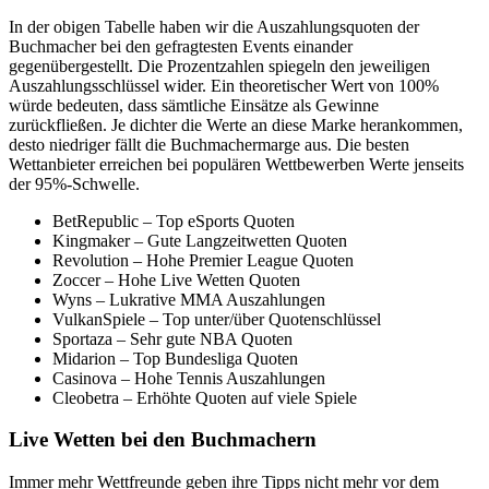
In der obigen Tabelle haben wir die Auszahlungsquoten der
Buchmacher bei den gefragtesten Events einander
gegenübergestellt. Die Prozentzahlen spiegeln den jeweiligen
Auszahlungsschlüssel wider. Ein theoretischer Wert von 100%
würde bedeuten, dass sämtliche Einsätze als Gewinne
zurückfließen. Je dichter die Werte an diese Marke herankommen,
desto niedriger fällt die Buchmachermarge aus. Die besten
Wettanbieter erreichen bei populären Wettbewerben Werte jenseits
der 95%-Schwelle.
BetRepublic – Top eSports Quoten
Kingmaker – Gute Langzeitwetten Quoten
Revolution – Hohe Premier League Quoten
Zoccer – Hohe Live Wetten Quoten
Wyns – Lukrative MMA Auszahlungen
VulkanSpiele – Top unter/über Quotenschlüssel
Sportaza – Sehr gute NBA Quoten
Midarion – Top Bundesliga Quoten
Casinova – Hohe Tennis Auszahlungen
Cleobetra – Erhöhte Quoten auf viele Spiele
Live Wetten bei den Buchmachern
Immer mehr Wettfreunde geben ihre Tipps nicht mehr vor dem