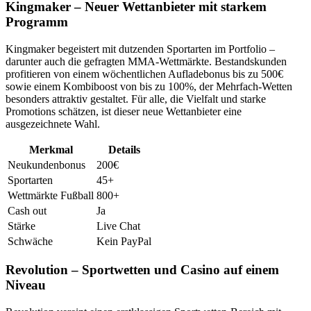
Kingmaker – Neuer Wettanbieter mit starkem
Programm
Kingmaker begeistert mit dutzenden Sportarten im Portfolio –
darunter auch die gefragten MMA-Wettmärkte. Bestandskunden
profitieren von einem wöchentlichen Aufladebonus bis zu 500€
sowie einem Kombiboost von bis zu 100%, der Mehrfach-Wetten
besonders attraktiv gestaltet. Für alle, die Vielfalt und starke
Promotions schätzen, ist dieser neue Wettanbieter eine
ausgezeichnete Wahl.
Merkmal
Details
Neukundenbonus
200€
Sportarten
45+
Wettmärkte Fußball
800+
Cash out
Ja
Stärke
Live Chat
Schwäche
Kein PayPal
Revolution – Sportwetten und Casino auf einem
Niveau