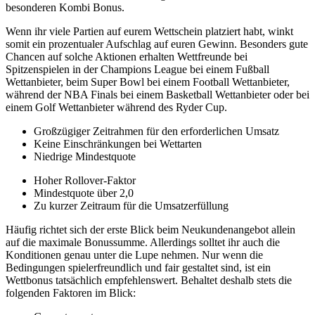
besonderen Kombi Bonus.
Wenn ihr viele Partien auf eurem Wettschein platziert habt, winkt
somit ein prozentualer Aufschlag auf euren Gewinn. Besonders gute
Chancen auf solche Aktionen erhalten Wettfreunde bei
Spitzenspielen in der Champions League bei einem Fußball
Wettanbieter, beim Super Bowl bei einem Football Wettanbieter,
während der NBA Finals bei einem Basketball Wettanbieter oder bei
einem Golf Wettanbieter während des Ryder Cup.
Großzügiger Zeitrahmen für den erforderlichen Umsatz
Keine Einschränkungen bei Wettarten
Niedrige Mindestquote
Hoher Rollover-Faktor
Mindestquote über 2,0
Zu kurzer Zeitraum für die Umsatzerfüllung
Häufig richtet sich der erste Blick beim Neukundenangebot allein
auf die maximale Bonussumme. Allerdings solltet ihr auch die
Konditionen genau unter die Lupe nehmen. Nur wenn die
Bedingungen spielerfreundlich und fair gestaltet sind, ist ein
Wettbonus tatsächlich empfehlenswert. Behaltet deshalb stets die
folgenden Faktoren im Blick: