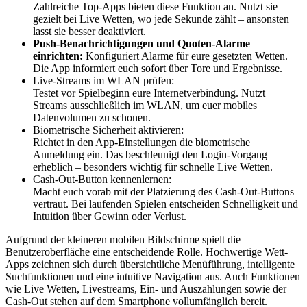
Zahlreiche Top-Apps bieten diese Funktion an. Nutzt sie
gezielt bei Live Wetten, wo jede Sekunde zählt – ansonsten
lasst sie besser deaktiviert.
Push-Benachrichtigungen und Quoten-Alarme
einrichten:
Konfiguriert Alarme für eure gesetzten Wetten.
Die App informiert euch sofort über Tore und Ergebnisse.
Live-Streams im WLAN prüfen:
Testet vor Spielbeginn eure Internetverbindung. Nutzt
Streams ausschließlich im WLAN, um euer mobiles
Datenvolumen zu schonen.
Biometrische Sicherheit aktivieren:
Richtet in den App-Einstellungen die biometrische
Anmeldung ein. Das beschleunigt den Login-Vorgang
erheblich – besonders wichtig für schnelle Live Wetten.
Cash-Out-Button kennenlernen:
Macht euch vorab mit der Platzierung des Cash-Out-Buttons
vertraut. Bei laufenden Spielen entscheiden Schnelligkeit und
Intuition über Gewinn oder Verlust.
Aufgrund der kleineren mobilen Bildschirme spielt die
Benutzeroberfläche eine entscheidende Rolle. Hochwertige Wett-
Apps zeichnen sich durch übersichtliche Menüführung, intelligente
Suchfunktionen und eine intuitive Navigation aus. Auch Funktionen
wie Live Wetten, Livestreams, Ein- und Auszahlungen sowie der
Cash-Out stehen auf dem Smartphone vollumfänglich bereit.