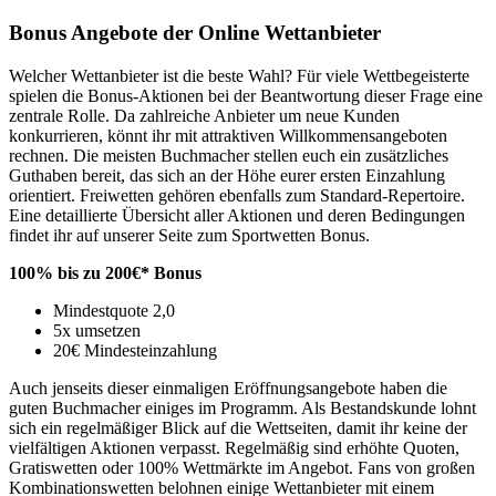
Bonus Angebote der Online Wettanbieter
Welcher Wettanbieter ist die beste Wahl? Für viele Wettbegeisterte
spielen die Bonus-Aktionen bei der Beantwortung dieser Frage eine
zentrale Rolle. Da zahlreiche Anbieter um neue Kunden
konkurrieren, könnt ihr mit attraktiven Willkommensangeboten
rechnen. Die meisten Buchmacher stellen euch ein zusätzliches
Guthaben bereit, das sich an der Höhe eurer ersten Einzahlung
orientiert. Freiwetten gehören ebenfalls zum Standard-Repertoire.
Eine detaillierte Übersicht aller Aktionen und deren Bedingungen
findet ihr auf unserer Seite zum Sportwetten Bonus.
100% bis zu 200€* Bonus
Mindestquote 2,0
5x umsetzen
20€ Mindesteinzahlung
Auch jenseits dieser einmaligen Eröffnungsangebote haben die
guten Buchmacher einiges im Programm. Als Bestandskunde lohnt
sich ein regelmäßiger Blick auf die Wettseiten, damit ihr keine der
vielfältigen Aktionen verpasst. Regelmäßig sind erhöhte Quoten,
Gratiswetten oder 100% Wettmärkte im Angebot. Fans von großen
Kombinationswetten belohnen einige Wettanbieter mit einem