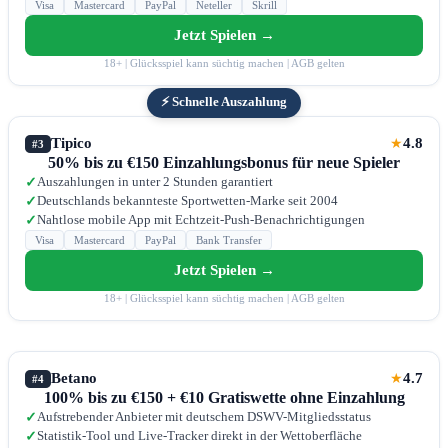
Visa
Mastercard
PayPal
Neteller
Skrill
Jetzt Spielen →
18+ | Glücksspiel kann süchtig machen | AGB gelten
⚡ Schnelle Auszahlung
Tipico
4.8
★
#3
50% bis zu €150 Einzahlungsbonus für neue Spieler
Auszahlungen in unter 2 Stunden garantiert
✓
Deutschlands bekannteste Sportwetten-Marke seit 2004
✓
Nahtlose mobile App mit Echtzeit-Push-Benachrichtigungen
✓
Visa
Mastercard
PayPal
Bank Transfer
Jetzt Spielen →
18+ | Glücksspiel kann süchtig machen | AGB gelten
Betano
4.7
★
#4
100% bis zu €150 + €10 Gratiswette ohne Einzahlung
Aufstrebender Anbieter mit deutschem DSWV-Mitgliedsstatus
✓
Statistik-Tool und Live-Tracker direkt in der Wettoberfläche
✓