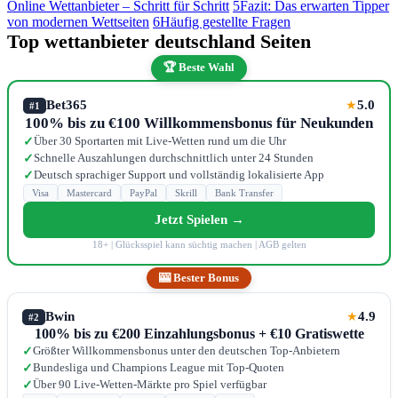
Online Wettanbieter – Schritt für Schritt
5
Fazit: Das erwarten Tipper
von modernen Wettseiten
6
Häufig gestellte Fragen
Top wettanbieter deutschland Seiten
🏆 Beste Wahl
Bet365
5.0
★
#1
100% bis zu €100 Willkommensbonus für Neukunden
Über 30 Sportarten mit Live-Wetten rund um die Uhr
✓
Schnelle Auszahlungen durchschnittlich unter 24 Stunden
✓
Deutsch sprachiger Support und vollständig lokalisierte App
✓
Visa
Mastercard
PayPal
Skrill
Bank Transfer
Jetzt Spielen →
18+ | Glücksspiel kann süchtig machen | AGB gelten
🎰 Bester Bonus
Bwin
4.9
★
#2
100% bis zu €200 Einzahlungsbonus + €10 Gratiswette
Größter Willkommensbonus unter den deutschen Top-Anbietern
✓
Bundesliga und Champions League mit Top-Quoten
✓
Über 90 Live-Wetten-Märkte pro Spiel verfügbar
✓