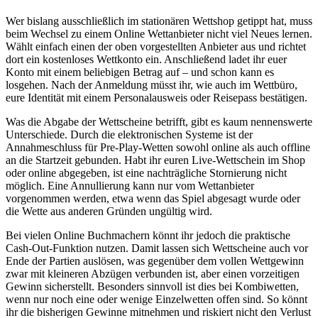
Wer bislang ausschließlich im stationären Wettshop getippt hat, muss
beim Wechsel zu einem Online Wettanbieter nicht viel Neues lernen.
Wählt einfach einen der oben vorgestellten Anbieter aus und richtet
dort ein kostenloses Wettkonto ein. Anschließend ladet ihr euer
Konto mit einem beliebigen Betrag auf – und schon kann es
losgehen. Nach der Anmeldung müsst ihr, wie auch im Wettbüro,
eure Identität mit einem Personalausweis oder Reisepass bestätigen.
Was die Abgabe der Wettscheine betrifft, gibt es kaum nennenswerte
Unterschiede. Durch die elektronischen Systeme ist der
Annahmeschluss für Pre-Play-Wetten sowohl online als auch offline
an die Startzeit gebunden. Habt ihr euren Live-Wettschein im Shop
oder online abgegeben, ist eine nachträgliche Stornierung nicht
möglich. Eine Annullierung kann nur vom Wettanbieter
vorgenommen werden, etwa wenn das Spiel abgesagt wurde oder
die Wette aus anderen Gründen ungültig wird.
Bei vielen Online Buchmachern könnt ihr jedoch die praktische
Cash-Out-Funktion nutzen. Damit lassen sich Wettscheine auch vor
Ende der Partien auslösen, was gegenüber dem vollen Wettgewinn
zwar mit kleineren Abzügen verbunden ist, aber einen vorzeitigen
Gewinn sicherstellt. Besonders sinnvoll ist dies bei Kombiwetten,
wenn nur noch eine oder wenige Einzelwetten offen sind. So könnt
ihr die bisherigen Gewinne mitnehmen und riskiert nicht den Verlust