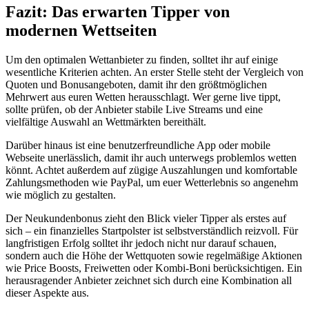
Fazit: Das erwarten Tipper von
modernen Wettseiten
Um den optimalen Wettanbieter zu finden, solltet ihr auf einige
wesentliche Kriterien achten. An erster Stelle steht der Vergleich von
Quoten und Bonusangeboten, damit ihr den größtmöglichen
Mehrwert aus euren Wetten herausschlagt. Wer gerne live tippt,
sollte prüfen, ob der Anbieter stabile Live Streams und eine
vielfältige Auswahl an Wettmärkten bereithält.
Darüber hinaus ist eine benutzerfreundliche App oder mobile
Webseite unerlässlich, damit ihr auch unterwegs problemlos wetten
könnt. Achtet außerdem auf zügige Auszahlungen und komfortable
Zahlungsmethoden wie PayPal, um euer Wetterlebnis so angenehm
wie möglich zu gestalten.
Der Neukundenbonus zieht den Blick vieler Tipper als erstes auf
sich – ein finanzielles Startpolster ist selbstverständlich reizvoll. Für
langfristigen Erfolg solltet ihr jedoch nicht nur darauf schauen,
sondern auch die Höhe der Wettquoten sowie regelmäßige Aktionen
wie Price Boosts, Freiwetten oder Kombi-Boni berücksichtigen. Ein
herausragender Anbieter zeichnet sich durch eine Kombination all
dieser Aspekte aus.