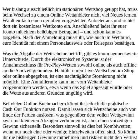
Wer bislang ausschließlich im stationären Wettshop getippt hat, muss
beim Wechsel zu einem Online Wettanbieter nicht viel Neues lernen.
Wählt einfach einen der oben vorgestellten Anbieter aus und richtet
dort ein kostenloses Wettkonto ein. Anschließend ladet ihr euer
Konto mit einem beliebigen Betrag auf – und schon kann es
losgehen. Nach der Anmeldung müsst ihr, wie auch im Wettbüro,
eure Identität mit einem Personalausweis oder Reisepass bestätigen.
Was die Abgabe der Wettscheine betrifft, gibt es kaum nennenswerte
Unterschiede. Durch die elektronischen Systeme ist der
Annahmeschluss für Pre-Play-Wetten sowohl online als auch offline
an die Startzeit gebunden. Habt ihr euren Live-Wettschein im Shop
oder online abgegeben, ist eine nachträgliche Stornierung nicht
möglich. Eine Annullierung kann nur vom Wettanbieter
vorgenommen werden, etwa wenn das Spiel abgesagt wurde oder
die Wette aus anderen Gründen ungültig wird.
Bei vielen Online Buchmachern könnt ihr jedoch die praktische
Cash-Out-Funktion nutzen. Damit lassen sich Wettscheine auch vor
Ende der Partien auslösen, was gegenüber dem vollen Wettgewinn
zwar mit kleineren Abzügen verbunden ist, aber einen vorzeitigen
Gewinn sicherstellt. Besonders sinnvoll ist dies bei Kombiwetten,
wenn nur noch eine oder wenige Einzelwetten offen sind. So könnt
ihr die bisherigen Gewinne mitnehmen und riskiert nicht den Verlust