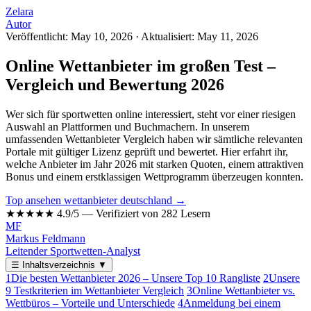
Zelara
Autor
Veröffentlicht: May 10, 2026
·
Aktualisiert: May 11, 2026
Online Wettanbieter im großen Test –
Vergleich und Bewertung 2026
Wer sich für sportwetten online interessiert, steht vor einer riesigen
Auswahl an Plattformen und Buchmachern. In unserem
umfassenden Wettanbieter Vergleich haben wir sämtliche relevanten
Portale mit gültiger Lizenz geprüft und bewertet. Hier erfahrt ihr,
welche Anbieter im Jahr 2026 mit starken Quoten, einem attraktiven
Bonus und einem erstklassigen Wettprogramm überzeugen konnten.
Top ansehen wettanbieter deutschland →
★★★★★
4.9/5 — Verifiziert von 282 Lesern
MF
Markus Feldmann
Leitender Sportwetten-Analyst
☰
Inhaltsverzeichnis
▼
1
Die besten Wettanbieter 2026 – Unsere Top 10 Rangliste
2
Unsere
9 Testkriterien im Wettanbieter Vergleich
3
Online Wettanbieter vs.
Wettbüros – Vorteile und Unterschiede
4
Anmeldung bei einem