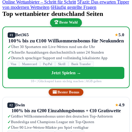
Online Wettanbieter – Schritt für Schritt
5
Fazit: Das erwarten Tipper
von modernen Wettseiten
6
Häufig gestellte Fragen
Top wettanbieter deutschland Seiten
🏆 Beste Wahl
Bet365
5.0
★
#1
100% bis zu €100 Willkommensbonus für Neukunden
Über 30 Sportarten mit Live-Wetten rund um die Uhr
✓
Schnelle Auszahlungen durchschnittlich unter 24 Stunden
✓
Deutsch sprachiger Support und vollständig lokalisierte App
✓
Visa
Mastercard
PayPal
Skrill
Bank Transfer
Jetzt Spielen →
18+ | Glücksspiel kann süchtig machen | AGB gelten
🎰 Bester Bonus
Bwin
4.9
★
#2
100% bis zu €200 Einzahlungsbonus + €10 Gratiswette
Größter Willkommensbonus unter den deutschen Top-Anbietern
✓
Bundesliga und Champions League mit Top-Quoten
✓
Über 90 Live-Wetten-Märkte pro Spiel verfügbar
✓