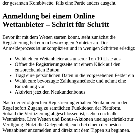
der gesamten Kombiwette, falls eine Partie anders ausgeht.
Anmeldung bei einem Online
Wettanbieter – Schritt für Schritt
Bevor ihr mit dem Wetten starten könnt, steht zunächst die
Registrierung bei eurem bevorzugten Anbieter an. Der
Anmeldeprozess ist unkompliziert und in wenigen Schritten erledigt:
Wählt einen Wettanbieter aus unserer Top 10 Liste aus
Öffnet die Registrierungsseite mit einem Klick auf den
entsprechenden Button
Tragt eure persönlichen Daten in die vorgesehenen Felder ein
Wählt eure bevorzugte Zahlungsmethode und nehmt eine
Einzahlung vor
Aktiviert jetzt den Neukundenbonus
Nach der erfolgreichen Registrierung erhalten Neukunden in der
Regel sofort Zugang zu sämtlichen Funktionen der Plattform.
Sobald die Verifizierung abgeschlossen ist, stehen euch alle
Wettmärkte, Live Wetten und Bonus-Aktionen uneingeschränkt zur
Verfügung. Nutzt die Gelegenheit, euch bei einem der besten
Wettanbieter anzumelden und direkt mit dem Tippen zu beginnen.