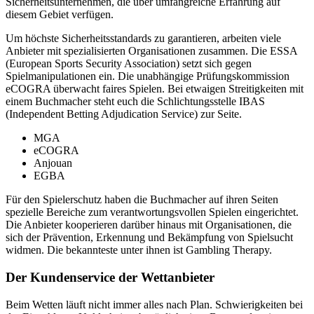
Sicherheitsunternehmen, die über umfangreiche Erfahrung auf
diesem Gebiet verfügen.
Um höchste Sicherheitsstandards zu garantieren, arbeiten viele
Anbieter mit spezialisierten Organisationen zusammen. Die ESSA
(European Sports Security Association) setzt sich gegen
Spielmanipulationen ein. Die unabhängige Prüfungskommission
eCOGRA überwacht faires Spielen. Bei etwaigen Streitigkeiten mit
einem Buchmacher steht euch die Schlichtungsstelle IBAS
(Independent Betting Adjudication Service) zur Seite.
MGA
eCOGRA
Anjouan
EGBA
Für den Spielerschutz haben die Buchmacher auf ihren Seiten
spezielle Bereiche zum verantwortungsvollen Spielen eingerichtet.
Die Anbieter kooperieren darüber hinaus mit Organisationen, die
sich der Prävention, Erkennung und Bekämpfung von Spielsucht
widmen. Die bekannteste unter ihnen ist Gambling Therapy.
Der Kundenservice der Wettanbieter
Beim Wetten läuft nicht immer alles nach Plan. Schwierigkeiten bei