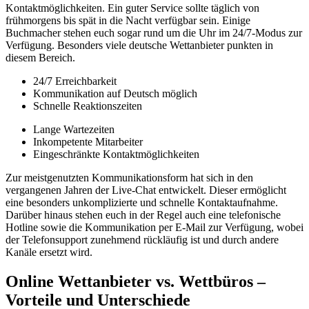
Kontaktmöglichkeiten. Ein guter Service sollte täglich von
frühmorgens bis spät in die Nacht verfügbar sein. Einige
Buchmacher stehen euch sogar rund um die Uhr im 24/7-Modus zur
Verfügung. Besonders viele deutsche Wettanbieter punkten in
diesem Bereich.
24/7 Erreichbarkeit
Kommunikation auf Deutsch möglich
Schnelle Reaktionszeiten
Lange Wartezeiten
Inkompetente Mitarbeiter
Eingeschränkte Kontaktmöglichkeiten
Zur meistgenutzten Kommunikationsform hat sich in den
vergangenen Jahren der Live-Chat entwickelt. Dieser ermöglicht
eine besonders unkomplizierte und schnelle Kontaktaufnahme.
Darüber hinaus stehen euch in der Regel auch eine telefonische
Hotline sowie die Kommunikation per E-Mail zur Verfügung, wobei
der Telefonsupport zunehmend rückläufig ist und durch andere
Kanäle ersetzt wird.
Online Wettanbieter vs. Wettbüros –
Vorteile und Unterschiede