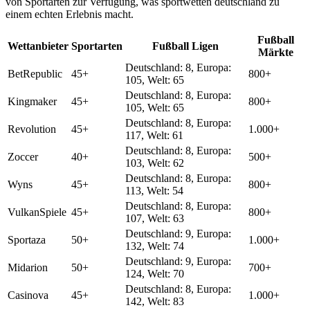
von Sportarten zur Verfügung, was sportwetten deutschland zu
einem echten Erlebnis macht.
Fußball
Wettanbieter
Sportarten
Fußball Ligen
Märkte
Deutschland: 8, Europa:
BetRepublic
45+
800+
105, Welt: 65
Deutschland: 8, Europa:
Kingmaker
45+
800+
105, Welt: 65
Deutschland: 8, Europa:
Revolution
45+
1.000+
117, Welt: 61
Deutschland: 8, Europa:
Zoccer
40+
500+
103, Welt: 62
Deutschland: 8, Europa:
Wyns
45+
800+
113, Welt: 54
Deutschland: 8, Europa:
VulkanSpiele
45+
800+
107, Welt: 63
Deutschland: 9, Europa:
Sportaza
50+
1.000+
132, Welt: 74
Deutschland: 9, Europa:
Midarion
50+
700+
124, Welt: 70
Deutschland: 8, Europa:
Casinova
45+
1.000+
142, Welt: 83