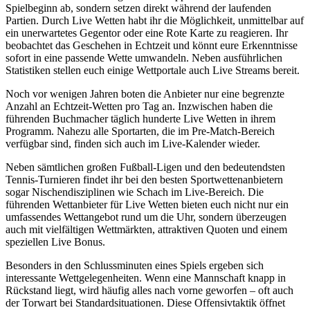
Spielbeginn ab, sondern setzen direkt während der laufenden
Partien. Durch Live Wetten habt ihr die Möglichkeit, unmittelbar auf
ein unerwartetes Gegentor oder eine Rote Karte zu reagieren. Ihr
beobachtet das Geschehen in Echtzeit und könnt eure Erkenntnisse
sofort in eine passende Wette umwandeln. Neben ausführlichen
Statistiken stellen euch einige Wettportale auch Live Streams bereit.
Noch vor wenigen Jahren boten die Anbieter nur eine begrenzte
Anzahl an Echtzeit-Wetten pro Tag an. Inzwischen haben die
führenden Buchmacher täglich hunderte Live Wetten in ihrem
Programm. Nahezu alle Sportarten, die im Pre-Match-Bereich
verfügbar sind, finden sich auch im Live-Kalender wieder.
Neben sämtlichen großen Fußball-Ligen und den bedeutendsten
Tennis-Turnieren findet ihr bei den besten Sportwettenanbietern
sogar Nischendisziplinen wie Schach im Live-Bereich. Die
führenden Wettanbieter für Live Wetten bieten euch nicht nur ein
umfassendes Wettangebot rund um die Uhr, sondern überzeugen
auch mit vielfältigen Wettmärkten, attraktiven Quoten und einem
speziellen Live Bonus.
Besonders in den Schlussminuten eines Spiels ergeben sich
interessante Wettgelegenheiten. Wenn eine Mannschaft knapp in
Rückstand liegt, wird häufig alles nach vorne geworfen – oft auch
der Torwart bei Standardsituationen. Diese Offensivtaktik öffnet