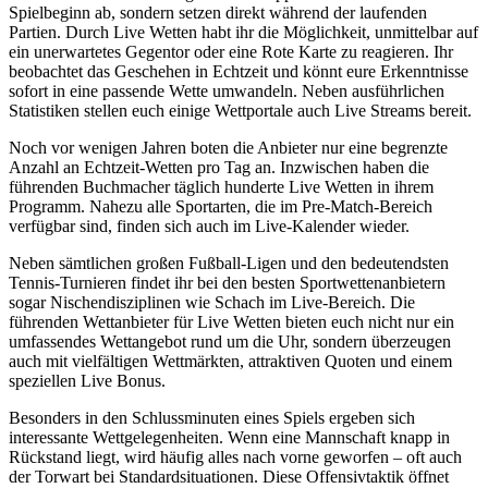
Spielbeginn ab, sondern setzen direkt während der laufenden
Partien. Durch Live Wetten habt ihr die Möglichkeit, unmittelbar auf
ein unerwartetes Gegentor oder eine Rote Karte zu reagieren. Ihr
beobachtet das Geschehen in Echtzeit und könnt eure Erkenntnisse
sofort in eine passende Wette umwandeln. Neben ausführlichen
Statistiken stellen euch einige Wettportale auch Live Streams bereit.
Noch vor wenigen Jahren boten die Anbieter nur eine begrenzte
Anzahl an Echtzeit-Wetten pro Tag an. Inzwischen haben die
führenden Buchmacher täglich hunderte Live Wetten in ihrem
Programm. Nahezu alle Sportarten, die im Pre-Match-Bereich
verfügbar sind, finden sich auch im Live-Kalender wieder.
Neben sämtlichen großen Fußball-Ligen und den bedeutendsten
Tennis-Turnieren findet ihr bei den besten Sportwettenanbietern
sogar Nischendisziplinen wie Schach im Live-Bereich. Die
führenden Wettanbieter für Live Wetten bieten euch nicht nur ein
umfassendes Wettangebot rund um die Uhr, sondern überzeugen
auch mit vielfältigen Wettmärkten, attraktiven Quoten und einem
speziellen Live Bonus.
Besonders in den Schlussminuten eines Spiels ergeben sich
interessante Wettgelegenheiten. Wenn eine Mannschaft knapp in
Rückstand liegt, wird häufig alles nach vorne geworfen – oft auch
der Torwart bei Standardsituationen. Diese Offensivtaktik öffnet