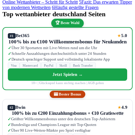
Online Wettanbieter – Schritt für Schritt
5
Fazit: Das erwarten Tipper
von modernen Wettseiten
6
Häufig gestellte Fragen
Top wettanbieter deutschland Seiten
🏆 Beste Wahl
Bet365
5.0
★
#1
100% bis zu €100 Willkommensbonus für Neukunden
Über 30 Sportarten mit Live-Wetten rund um die Uhr
✓
Schnelle Auszahlungen durchschnittlich unter 24 Stunden
✓
Deutsch sprachiger Support und vollständig lokalisierte App
✓
Visa
Mastercard
PayPal
Skrill
Bank Transfer
Jetzt Spielen →
18+ | Glücksspiel kann süchtig machen | AGB gelten
🎰 Bester Bonus
Bwin
4.9
★
#2
100% bis zu €200 Einzahlungsbonus + €10 Gratiswette
Größter Willkommensbonus unter den deutschen Top-Anbietern
✓
Bundesliga und Champions League mit Top-Quoten
✓
Über 90 Live-Wetten-Märkte pro Spiel verfügbar
✓