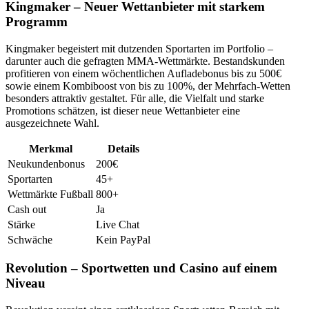
Kingmaker – Neuer Wettanbieter mit starkem
Programm
Kingmaker begeistert mit dutzenden Sportarten im Portfolio –
darunter auch die gefragten MMA-Wettmärkte. Bestandskunden
profitieren von einem wöchentlichen Aufladebonus bis zu 500€
sowie einem Kombiboost von bis zu 100%, der Mehrfach-Wetten
besonders attraktiv gestaltet. Für alle, die Vielfalt und starke
Promotions schätzen, ist dieser neue Wettanbieter eine
ausgezeichnete Wahl.
Merkmal
Details
Neukundenbonus
200€
Sportarten
45+
Wettmärkte Fußball
800+
Cash out
Ja
Stärke
Live Chat
Schwäche
Kein PayPal
Revolution – Sportwetten und Casino auf einem
Niveau