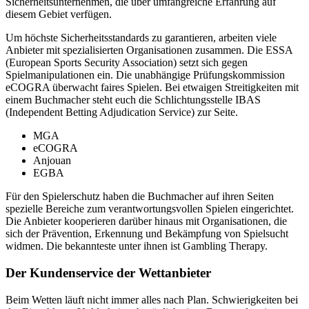
Sicherheitsunternehmen, die über umfangreiche Erfahrung auf
diesem Gebiet verfügen.
Um höchste Sicherheitsstandards zu garantieren, arbeiten viele
Anbieter mit spezialisierten Organisationen zusammen. Die ESSA
(European Sports Security Association) setzt sich gegen
Spielmanipulationen ein. Die unabhängige Prüfungskommission
eCOGRA überwacht faires Spielen. Bei etwaigen Streitigkeiten mit
einem Buchmacher steht euch die Schlichtungsstelle IBAS
(Independent Betting Adjudication Service) zur Seite.
MGA
eCOGRA
Anjouan
EGBA
Für den Spielerschutz haben die Buchmacher auf ihren Seiten
spezielle Bereiche zum verantwortungsvollen Spielen eingerichtet.
Die Anbieter kooperieren darüber hinaus mit Organisationen, die
sich der Prävention, Erkennung und Bekämpfung von Spielsucht
widmen. Die bekannteste unter ihnen ist Gambling Therapy.
Der Kundenservice der Wettanbieter
Beim Wetten läuft nicht immer alles nach Plan. Schwierigkeiten bei