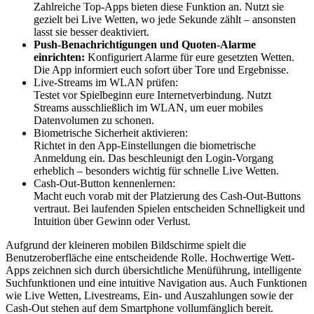
Zahlreiche Top-Apps bieten diese Funktion an. Nutzt sie
gezielt bei Live Wetten, wo jede Sekunde zählt – ansonsten
lasst sie besser deaktiviert.
Push-Benachrichtigungen und Quoten-Alarme
einrichten:
Konfiguriert Alarme für eure gesetzten Wetten.
Die App informiert euch sofort über Tore und Ergebnisse.
Live-Streams im WLAN prüfen:
Testet vor Spielbeginn eure Internetverbindung. Nutzt
Streams ausschließlich im WLAN, um euer mobiles
Datenvolumen zu schonen.
Biometrische Sicherheit aktivieren:
Richtet in den App-Einstellungen die biometrische
Anmeldung ein. Das beschleunigt den Login-Vorgang
erheblich – besonders wichtig für schnelle Live Wetten.
Cash-Out-Button kennenlernen:
Macht euch vorab mit der Platzierung des Cash-Out-Buttons
vertraut. Bei laufenden Spielen entscheiden Schnelligkeit und
Intuition über Gewinn oder Verlust.
Aufgrund der kleineren mobilen Bildschirme spielt die
Benutzeroberfläche eine entscheidende Rolle. Hochwertige Wett-
Apps zeichnen sich durch übersichtliche Menüführung, intelligente
Suchfunktionen und eine intuitive Navigation aus. Auch Funktionen
wie Live Wetten, Livestreams, Ein- und Auszahlungen sowie der
Cash-Out stehen auf dem Smartphone vollumfänglich bereit.