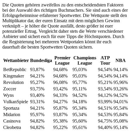
Die Quoten gehören zweifellos zu den entscheidendsten Faktoren
bei der Auswahl des richtigen Buchmachers. Sie sind auch eines der
Erfolgsgeheimnisse erfahrener Sportwetter. Die Wettquote stellt den
Multiplikator dar, der euren Einsatz mit dem möglichen Gewinn
verknüpft – je höher die Quote ausfällt, desto größer ist euer
potenzieller Ertrag. Vergleicht daher stets die Werte verschiedener
Anbieter und sichert euch für eure Tipps die Höchstquoten. Durch
die Registrierung bei mehreren Wettportalen könnt ihr euch
dauerhaft die besten Sportwetten Quoten sichern.
Premier
Champions
ATP
Wettanbieter
Bundesliga
NBA
League
League
Tour
BetRepublic
93,87%
94,68%
95,03%
94,54%
94,14%
Kingmaker
94,21%
94,68%
95,03%
94,54%
94,14%
Revolution
95,27%
96,08%
95,77%
95,21%
95,96%
Zoccer
93,75%
93,42%
95,11%
93,54%
93,26%
Wyns
93,40%
94,33%
94,52%
94,12%
94,52%
VulkanSpiele
93,31%
94,27%
94,18%
93,99%
94,01%
Sportaza
94,21%
95,87%
95,34%
94,51%
95,54%
Midarion
95,97%
93,87%
95,34%
94,53%
95,84%
Casinova
94,82%
95,38%
95,60%
94,75%
95,08%
Cleobetra
94,82%
95,22%
95,61%
94,40%
95,14%