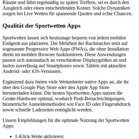
Räume und führt regelmäßig zu späten Treffern, sei es durch den
Ausgleich oder einen entscheidenden Konter. Solche Dynamiken
sorgen bei Live Wetten für spannende Quoten und echte Chancen.
Qualität der Sportwetten Apps
Sportwetten lassen sich heutzutage bequem von jedem mobilen
Endgerät aus platzieren. Die Mehrheit der Buchmacher setzt auf
sogenannte Progressive Web Apps (PWAs), die ohne Installation
direkt im mobilen Browser funktionieren. Diese Anwendungen
passen sich automatisch an verschiedene Displaygrößen an und
laufen zuverlässig auf Smartphones sowie Tablets mit aktuellen
Android- oder iOS-Versionen.
Ergänzend dazu bieten viele Wettanbieter native Apps an, die ihr
über den Google Play Store oder den Apple App Store
herunterladen könnt. Die besten Sportwetten Apps nutzen die
Geräte-Hardware optimal, wodurch Push-Benachrichtigungen,
biometrische Anmeldemethoden wie Face ID oder Fingerabdruck
sowie schnelle Ladezeiten ermöglicht werden.
Unsere Empfehlungen für die optimale Nutzung der Sportwetten
Apps:
1-Klick-Wette aktivieren: