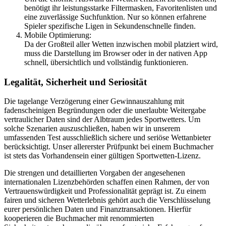
benötigt ihr leistungsstarke Filtermasken, Favoritenlisten und
eine zuverlässige Suchfunktion. Nur so können erfahrene
Spieler spezifische Ligen in Sekundenschnelle finden.
Mobile Optimierung:
Da der Großteil aller Wetten inzwischen mobil platziert wird,
muss die Darstellung im Browser oder in der nativen App
schnell, übersichtlich und vollständig funktionieren.
Legalität, Sicherheit und Seriosität
Die tagelange Verzögerung einer Gewinnauszahlung mit
fadenscheinigen Begründungen oder die unerlaubte Weitergabe
vertraulicher Daten sind der Albtraum jedes Sportwetters. Um
solche Szenarien auszuschließen, haben wir in unserem
umfassenden Test ausschließlich sichere und seriöse Wettanbieter
berücksichtigt. Unser allererster Prüfpunkt bei einem Buchmacher
ist stets das Vorhandensein einer gültigen Sportwetten-Lizenz.
Die strengen und detaillierten Vorgaben der angesehenen
internationalen Lizenzbehörden schaffen einen Rahmen, der von
Vertrauenswürdigkeit und Professionalität geprägt ist. Zu einem
fairen und sicheren Wetterlebnis gehört auch die Verschlüsselung
eurer persönlichen Daten und Finanztransaktionen. Hierfür
kooperieren die Buchmacher mit renommierten