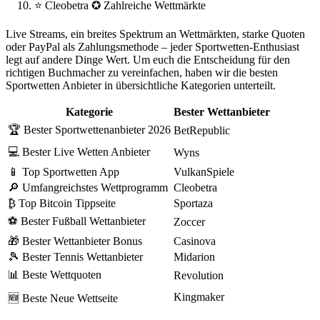
⭐ Cleobetra ✪ Zahlreiche Wettmärkte
Live Streams, ein breites Spektrum an Wettmärkten, starke Quoten
oder PayPal als Zahlungsmethode – jeder Sportwetten-Enthusiast
legt auf andere Dinge Wert. Um euch die Entscheidung für den
richtigen Buchmacher zu vereinfachen, haben wir die besten
Sportwetten Anbieter in übersichtliche Kategorien unterteilt.
Kategorie
Bester Wettanbieter
🏆 Bester Sportwettenanbieter 2026
BetRepublic
💻 Bester Live Wetten Anbieter
Wyns
📱 Top Sportwetten App
VulkanSpiele
🔎 Umfangreichstes Wettprogramm
Cleobetra
₿ Top Bitcoin Tippseite
Sportaza
⚽ Bester Fußball Wettanbieter
Zoccer
🎁 Bester Wettanbieter Bonus
Casinova
🎾 Bester Tennis Wettanbieter
Midarion
📊 Beste Wettquoten
Revolution
Kingmaker
🆕 Beste Neue Wettseite