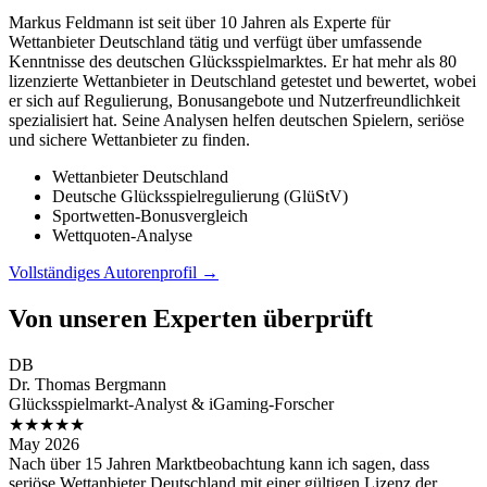
Markus Feldmann ist seit über 10 Jahren als Experte für
Wettanbieter Deutschland tätig und verfügt über umfassende
Kenntnisse des deutschen Glücksspielmarktes. Er hat mehr als 80
lizenzierte Wettanbieter in Deutschland getestet und bewertet, wobei
er sich auf Regulierung, Bonusangebote und Nutzerfreundlichkeit
spezialisiert hat. Seine Analysen helfen deutschen Spielern, seriöse
und sichere Wettanbieter zu finden.
Wettanbieter Deutschland
Deutsche Glücksspielregulierung (GlüStV)
Sportwetten-Bonusvergleich
Wettquoten-Analyse
Vollständiges Autorenprofil →
Von unseren Experten überprüft
DB
Dr. Thomas Bergmann
Glücksspielmarkt-Analyst & iGaming-Forscher
★★★★★
May 2026
Nach über 15 Jahren Marktbeobachtung kann ich sagen, dass
seriöse Wettanbieter Deutschland mit einer gültigen Lizenz der