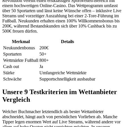
Revolution vereint einen erstklassigen Sportwetten-Bereich mit
einem hochwertigen Online-Casino. Das Wettprogramm umfasst
über 50 Sportarten und lässt keine Wünsche offen – inklusive Live
Streams und vorzeitiger Auszahlung bei einer 2-Tore-Führung im
Fußball. Neukunden erhalten einen 100% Willkommensbonus bis
200€, während Bestandskunden sich über 10% Cashback bis zu
500€ freuen dürfen.
Merkmal
Details
Neukundenbonus
200€
Sportarten
50+
Wettmärkte Fußball
800+
Cash out
Ja
Stärke
Umfangreiche Wettmärkte
Schwäche
Supportschnelligkeit ausbaubar
Unsere 9 Testkriterien im Wettanbieter
Vergleich
Welcher Buchmacher letztendlich als bester Wettanbieter
abschneidet, hängt auch von persönlichen Vorlieben ab. Manche
Tipper legen enormen Wert auf Live Streams, während andere vor
allem auf hohe Quoten nicht verzichten möchten. In unseren