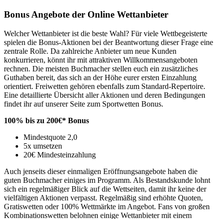
Bonus Angebote der Online Wettanbieter
Welcher Wettanbieter ist die beste Wahl? Für viele Wettbegeisterte
spielen die Bonus-Aktionen bei der Beantwortung dieser Frage eine
zentrale Rolle. Da zahlreiche Anbieter um neue Kunden
konkurrieren, könnt ihr mit attraktiven Willkommensangeboten
rechnen. Die meisten Buchmacher stellen euch ein zusätzliches
Guthaben bereit, das sich an der Höhe eurer ersten Einzahlung
orientiert. Freiwetten gehören ebenfalls zum Standard-Repertoire.
Eine detaillierte Übersicht aller Aktionen und deren Bedingungen
findet ihr auf unserer Seite zum Sportwetten Bonus.
100% bis zu 200€* Bonus
Mindestquote 2,0
5x umsetzen
20€ Mindesteinzahlung
Auch jenseits dieser einmaligen Eröffnungsangebote haben die
guten Buchmacher einiges im Programm. Als Bestandskunde lohnt
sich ein regelmäßiger Blick auf die Wettseiten, damit ihr keine der
vielfältigen Aktionen verpasst. Regelmäßig sind erhöhte Quoten,
Gratiswetten oder 100% Wettmärkte im Angebot. Fans von großen
Kombinationswetten belohnen einige Wettanbieter mit einem