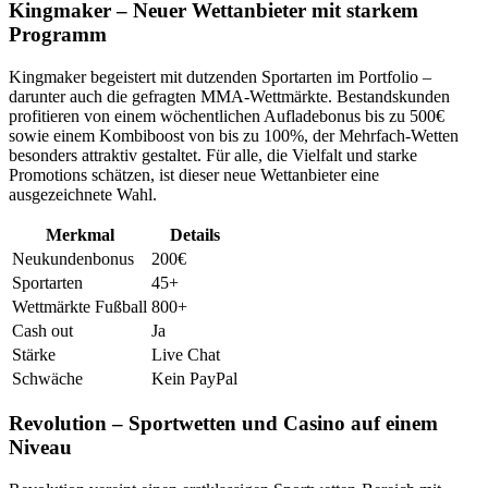
Kingmaker – Neuer Wettanbieter mit starkem
Programm
Kingmaker begeistert mit dutzenden Sportarten im Portfolio –
darunter auch die gefragten MMA-Wettmärkte. Bestandskunden
profitieren von einem wöchentlichen Aufladebonus bis zu 500€
sowie einem Kombiboost von bis zu 100%, der Mehrfach-Wetten
besonders attraktiv gestaltet. Für alle, die Vielfalt und starke
Promotions schätzen, ist dieser neue Wettanbieter eine
ausgezeichnete Wahl.
Merkmal
Details
Neukundenbonus
200€
Sportarten
45+
Wettmärkte Fußball
800+
Cash out
Ja
Stärke
Live Chat
Schwäche
Kein PayPal
Revolution – Sportwetten und Casino auf einem
Niveau