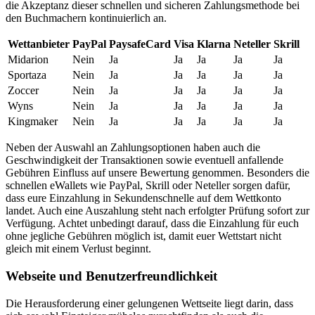
die Akzeptanz dieser schnellen und sicheren Zahlungsmethode bei
den Buchmachern kontinuierlich an.
Wettanbieter
PayPal
PaysafeCard
Visa
Klarna
Neteller
Skrill
Midarion
Nein
Ja
Ja
Ja
Ja
Ja
Sportaza
Nein
Ja
Ja
Ja
Ja
Ja
Zoccer
Nein
Ja
Ja
Ja
Ja
Ja
Wyns
Nein
Ja
Ja
Ja
Ja
Ja
Kingmaker
Nein
Ja
Ja
Ja
Ja
Ja
Neben der Auswahl an Zahlungsoptionen haben auch die
Geschwindigkeit der Transaktionen sowie eventuell anfallende
Gebühren Einfluss auf unsere Bewertung genommen. Besonders die
schnellen eWallets wie PayPal, Skrill oder Neteller sorgen dafür,
dass eure Einzahlung in Sekundenschnelle auf dem Wettkonto
landet. Auch eine Auszahlung steht nach erfolgter Prüfung sofort zur
Verfügung. Achtet unbedingt darauf, dass die Einzahlung für euch
ohne jegliche Gebühren möglich ist, damit euer Wettstart nicht
gleich mit einem Verlust beginnt.
Webseite und Benutzerfreundlichkeit
Die Herausforderung einer gelungenen Wettseite liegt darin, dass