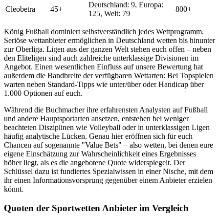
Deutschland: 9, Europa:
Cleobetra
45+
800+
125, Welt: 79
König Fußball dominiert selbstverständlich jedes Wettprogramm.
Seriöse wettanbieter ermöglichen in Deutschland wetten bis hinunter
zur Oberliga. Ligen aus der ganzen Welt stehen euch offen – neben
den Eliteligen sind auch zahlreiche unterklassige Divisionen im
Angebot. Einen wesentlichen Einfluss auf unsere Bewertung hat
außerdem die Bandbreite der verfügbaren Wettarten: Bei Topspielen
warten neben Standard-Tipps wie unter/über oder Handicap über
1.000 Optionen auf euch.
Während die Buchmacher ihre erfahrensten Analysten auf Fußball
und andere Hauptsportarten ansetzen, entstehen bei weniger
beachteten Disziplinen wie Volleyball oder in unterklassigen Ligen
häufig analytische Lücken. Genau hier eröffnen sich für euch
Chancen auf sogenannte "Value Bets" – also wetten, bei denen eure
eigene Einschätzung zur Wahrscheinlichkeit eines Ergebnisses
höher liegt, als es die angebotene Quote widerspiegelt. Der
Schlüssel dazu ist fundiertes Spezialwissen in einer Nische, mit dem
ihr einen Informationsvorsprung gegenüber einem Anbieter erzielen
könnt.
Quoten der Sportwetten Anbieter im Vergleich