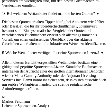
persönlich am wichtigsten sind, um den besten Buchmacher im
Vergleich zu ermitteln.
🚀 Bei welchem Wettanbieter findet man die besten Quoten?
▼
Die besten Quoten erhalten Tipper häufig bei Anbietern wie 20Bet
oder BassBet, die für ihr überdurchschnittliches Quotenniveau
bekannt sind. Ein systematischer Vergleich der Quoten bei
verschiedenen Buchmachern erweist sich allerdings immer als
Vorteil, um einen umfassenden Überblick über das aktuelle
Geschehen zu erhalten und die lukrativsten Wetten zu identifizieren.
🔒 Welche Wettanbieter verfügen über eine Sportwetten Lizenz?
▼
Alle in diesem Bericht vorgestellten Wettanbieter besitzen eine
gültige und geprüfte Sportwetten-Lizenz. Sämtliche Buchmacher
unterliegen der Aufsicht einer der großen internationalen Behörden
wie der Malta Gaming Authority oder der Anjouan Licensing
Services Inc. Damit könnt ihr sicher sein, dass es sich ausschließlich
um seriöse Wettanbieter handelt, die strenge regulatorische
Anforderungen erfüllen.
MF
Markus Feldmann
Leitender Sportwetten-Analyst