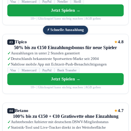
Visa
Mastercard
PayPal
Neteller
Skrill
Jetzt Spielen →
18+ | Glücksspiel kann süchtig machen | AGB gelten
⚡ Schnelle Auszahlung
Tipico
4.8
★
#3
50% bis zu €150 Einzahlungsbonus für neue Spieler
Auszahlungen in unter 2 Stunden garantiert
✓
Deutschlands bekannteste Sportwetten-Marke seit 2004
✓
Nahtlose mobile App mit Echtzeit-Push-Benachrichtigungen
✓
Visa
Mastercard
PayPal
Bank Transfer
Jetzt Spielen →
18+ | Glücksspiel kann süchtig machen | AGB gelten
Betano
4.7
★
#4
100% bis zu €150 + €10 Gratiswette ohne Einzahlung
Aufstrebender Anbieter mit deutschem DSWV-Mitgliedsstatus
✓
Statistik-Tool und Live-Tracker direkt in der Wettoberfläche
✓