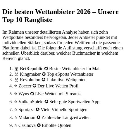
Die besten Wettanbieter 2026 – Unsere
Top 10 Rangliste
Im Rahmen unserer detaillierten Analyse haben sich zehn
Wettportale besonders hervorgetan. Jeder Anbieter punktet mit
individuellen Stärken, sodass für jeden Wettfreund die passende
Plattform dabei ist. Die folgende Auflistung verschafft euch einen
schnellen Überblick darüber, welcher Buchmacher in welchem
Bereich glänzt.
🥇 BetRepublic ✪ Bester Wettanbieter im Mai
🥈 Kingmaker ✪ Top eSports Wettanbieter
🥉 Revolution ✪ Lukrative Wettquoten
⭐ Zoccer ✪ Der Live Wetten Profi
⭐ Wyns ✪ Live Wetten mit Streams
⭐ VulkanSpiele ✪ Sehr gute Sportwetten App
⭐ Sportaza ✪ Viele Virtuelle Sportligen
⭐ Midarion ✪ Zahlreiche Langzeitwetten
⭐ Casinova ✪ Erhöhte Quoten