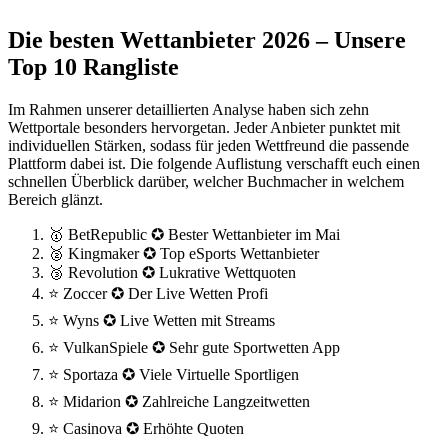
Die besten Wettanbieter 2026 – Unsere
Top 10 Rangliste
Im Rahmen unserer detaillierten Analyse haben sich zehn
Wettportale besonders hervorgetan. Jeder Anbieter punktet mit
individuellen Stärken, sodass für jeden Wettfreund die passende
Plattform dabei ist. Die folgende Auflistung verschafft euch einen
schnellen Überblick darüber, welcher Buchmacher in welchem
Bereich glänzt.
🥇 BetRepublic ✪ Bester Wettanbieter im Mai
🥈 Kingmaker ✪ Top eSports Wettanbieter
🥉 Revolution ✪ Lukrative Wettquoten
⭐ Zoccer ✪ Der Live Wetten Profi
⭐ Wyns ✪ Live Wetten mit Streams
⭐ VulkanSpiele ✪ Sehr gute Sportwetten App
⭐ Sportaza ✪ Viele Virtuelle Sportligen
⭐ Midarion ✪ Zahlreiche Langzeitwetten
⭐ Casinova ✪ Erhöhte Quoten