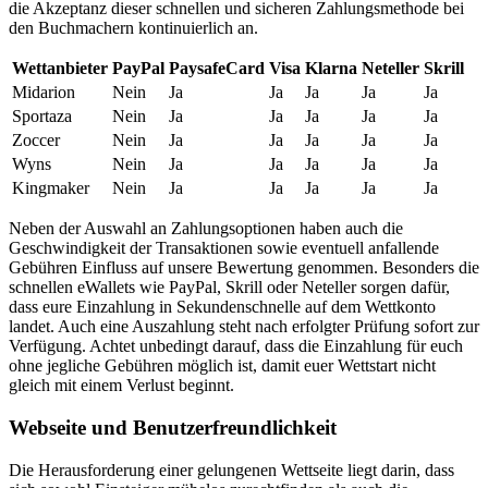
die Akzeptanz dieser schnellen und sicheren Zahlungsmethode bei
den Buchmachern kontinuierlich an.
Wettanbieter
PayPal
PaysafeCard
Visa
Klarna
Neteller
Skrill
Midarion
Nein
Ja
Ja
Ja
Ja
Ja
Sportaza
Nein
Ja
Ja
Ja
Ja
Ja
Zoccer
Nein
Ja
Ja
Ja
Ja
Ja
Wyns
Nein
Ja
Ja
Ja
Ja
Ja
Kingmaker
Nein
Ja
Ja
Ja
Ja
Ja
Neben der Auswahl an Zahlungsoptionen haben auch die
Geschwindigkeit der Transaktionen sowie eventuell anfallende
Gebühren Einfluss auf unsere Bewertung genommen. Besonders die
schnellen eWallets wie PayPal, Skrill oder Neteller sorgen dafür,
dass eure Einzahlung in Sekundenschnelle auf dem Wettkonto
landet. Auch eine Auszahlung steht nach erfolgter Prüfung sofort zur
Verfügung. Achtet unbedingt darauf, dass die Einzahlung für euch
ohne jegliche Gebühren möglich ist, damit euer Wettstart nicht
gleich mit einem Verlust beginnt.
Webseite und Benutzerfreundlichkeit
Die Herausforderung einer gelungenen Wettseite liegt darin, dass