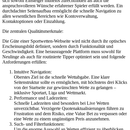
sich sowohl Einsteiger mühelos zurechtfinden als auch die
anspruchsvolleren Wünsche erfahrener Spieler erfüllt werden. Ein
durchdachter Seitenaufbau ermöglicht die schnelle Navigation zu
allen wesentlichen Bereichen wie Kontoverwaltung,
Kontaktoptionen oder Einzahlung.
Die zentralen Qualitätsmerkmale:
Die Güte einer Sportwetten-Webseite wird nicht durch ihr optisches
Erscheinungsbild definiert, sondern durch Funktionalität und
Geschwindigkeit. Eine herausragende Plattform muss sowohl für
Neulinge als auch für routinierte Tipper optimiert sein und folgende
Anforderungen erfüllen:
Intuitive Navigation:
Oberstes Ziel ist die schnelle Wettabgabe. Eine klare
Seitenstruktur sollte es ermöglichen, mit höchstens drei Klicks
von der Startseite zur gewünschten Wette zu gelangen –
inklusive Sportart, Liga und Wettmarkt.
Performance und Ladezeiten:
Schnelle Ladezeiten sind besonders bei Live Wetten
unverzichtbar. Verzögerte Quotenaktualisierungen führen zu
Frustration und dem Risiko, eine Value Bet zu verpassen oder
eine Wette zu einem ungünstigen Preis anzunehmen.
Such- und Filterfunktionen:
Um die enorme Auswahl an Wetten effizient zu überblicken,