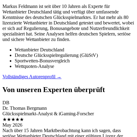
Markus Feldmann ist seit über 10 Jahren als Experte für
Wettanbieter Deutschland tätig und verfügt über umfassende
Kenntnisse des deutschen Glücksspielmarktes. Er hat mehr als 80
lizenzierte Wettanbieter in Deutschland getestet und bewertet, wobei
er sich auf Regulierung, Bonusangebote und Nutzerfreundlichkeit
spezialisiert hat. Seine Analysen helfen deutschen Spielern, seriöse
und sichere Wettanbieter zu finden.
Wettanbieter Deutschland
Deutsche Glücksspielregulierung (GlüStV)
Sportwetten-Bonusvergleich
Wettquoten-Analyse
Vollständiges Autorenprofil →
Von unseren Experten überprüft
DB
Dr. Thomas Bergmann
Glücksspielmarkt-Analyst & iGaming-Forscher
★★★★★
May 2026
Nach über 15 Jahren Marktbeobachtung kann ich sagen, dass
seriöse Wettanbieter Deutschland mit einer gültigen Lizenz der