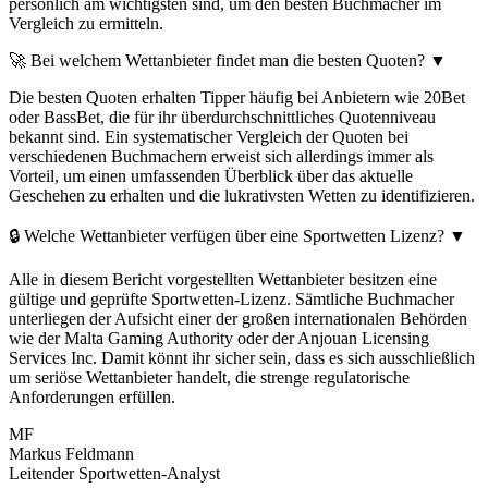
persönlich am wichtigsten sind, um den besten Buchmacher im
Vergleich zu ermitteln.
🚀 Bei welchem Wettanbieter findet man die besten Quoten?
▼
Die besten Quoten erhalten Tipper häufig bei Anbietern wie 20Bet
oder BassBet, die für ihr überdurchschnittliches Quotenniveau
bekannt sind. Ein systematischer Vergleich der Quoten bei
verschiedenen Buchmachern erweist sich allerdings immer als
Vorteil, um einen umfassenden Überblick über das aktuelle
Geschehen zu erhalten und die lukrativsten Wetten zu identifizieren.
🔒 Welche Wettanbieter verfügen über eine Sportwetten Lizenz?
▼
Alle in diesem Bericht vorgestellten Wettanbieter besitzen eine
gültige und geprüfte Sportwetten-Lizenz. Sämtliche Buchmacher
unterliegen der Aufsicht einer der großen internationalen Behörden
wie der Malta Gaming Authority oder der Anjouan Licensing
Services Inc. Damit könnt ihr sicher sein, dass es sich ausschließlich
um seriöse Wettanbieter handelt, die strenge regulatorische
Anforderungen erfüllen.
MF
Markus Feldmann
Leitender Sportwetten-Analyst