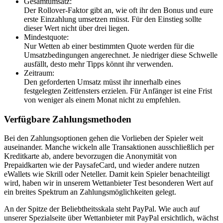
Gesamtumsatz:
Der Rollover-Faktor gibt an, wie oft ihr den Bonus und eure
erste Einzahlung umsetzen müsst. Für den Einstieg sollte
dieser Wert nicht über drei liegen.
Mindestquote:
Nur Wetten ab einer bestimmten Quote werden für die
Umsatzbedingungen angerechnet. Je niedriger diese Schwelle
ausfällt, desto mehr Tipps könnt ihr verwenden.
Zeitraum:
Den geforderten Umsatz müsst ihr innerhalb eines
festgelegten Zeitfensters erzielen. Für Anfänger ist eine Frist
von weniger als einem Monat nicht zu empfehlen.
Verfügbare Zahlungsmethoden
Bei den Zahlungsoptionen gehen die Vorlieben der Spieler weit
auseinander. Manche wickeln alle Transaktionen ausschließlich per
Kreditkarte ab, andere bevorzugen die Anonymität von
Prepaidkarten wie der PaysafeCard, und wieder andere nutzen
eWallets wie Skrill oder Neteller. Damit kein Spieler benachteiligt
wird, haben wir in unserem Wettanbieter Test besonderen Wert auf
ein breites Spektrum an Zahlungsmöglichkeiten gelegt.
An der Spitze der Beliebtheitsskala steht PayPal. Wie auch auf
unserer Spezialseite über Wettanbieter mit PayPal ersichtlich, wächst