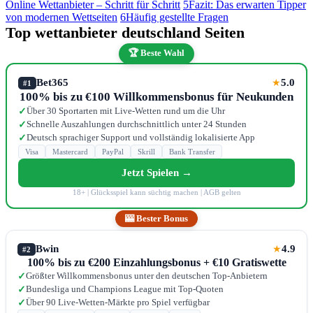
Online Wettanbieter – Schritt für Schritt
5
Fazit: Das erwarten Tipper
von modernen Wettseiten
6
Häufig gestellte Fragen
Top wettanbieter deutschland Seiten
🏆 Beste Wahl
Bet365
5.0
★
#1
100% bis zu €100 Willkommensbonus für Neukunden
Über 30 Sportarten mit Live-Wetten rund um die Uhr
✓
Schnelle Auszahlungen durchschnittlich unter 24 Stunden
✓
Deutsch sprachiger Support und vollständig lokalisierte App
✓
Visa
Mastercard
PayPal
Skrill
Bank Transfer
Jetzt Spielen →
18+ | Glücksspiel kann süchtig machen | AGB gelten
🎰 Bester Bonus
Bwin
4.9
★
#2
100% bis zu €200 Einzahlungsbonus + €10 Gratiswette
Größter Willkommensbonus unter den deutschen Top-Anbietern
✓
Bundesliga und Champions League mit Top-Quoten
✓
Über 90 Live-Wetten-Märkte pro Spiel verfügbar
✓