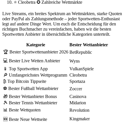
⭐ Cleobetra ✪ Zahlreiche Wettmärkte
Live Streams, ein breites Spektrum an Wettmärkten, starke Quoten
oder PayPal als Zahlungsmethode – jeder Sportwetten-Enthusiast
legt auf andere Dinge Wert. Um euch die Entscheidung für den
richtigen Buchmacher zu vereinfachen, haben wir die besten
Sportwetten Anbieter in übersichtliche Kategorien unterteilt.
Kategorie
Bester Wettanbieter
🏆 Bester Sportwettenanbieter 2026
BetRepublic
💻 Bester Live Wetten Anbieter
Wyns
📱 Top Sportwetten App
VulkanSpiele
🔎 Umfangreichstes Wettprogramm
Cleobetra
₿ Top Bitcoin Tippseite
Sportaza
⚽ Bester Fußball Wettanbieter
Zoccer
🎁 Bester Wettanbieter Bonus
Casinova
🎾 Bester Tennis Wettanbieter
Midarion
📊 Beste Wettquoten
Revolution
Kingmaker
🆕 Beste Neue Wettseite