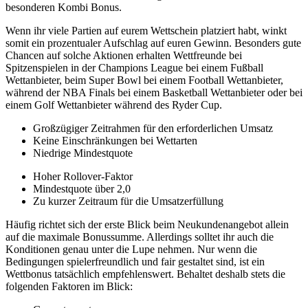
besonderen Kombi Bonus.
Wenn ihr viele Partien auf eurem Wettschein platziert habt, winkt
somit ein prozentualer Aufschlag auf euren Gewinn. Besonders gute
Chancen auf solche Aktionen erhalten Wettfreunde bei
Spitzenspielen in der Champions League bei einem Fußball
Wettanbieter, beim Super Bowl bei einem Football Wettanbieter,
während der NBA Finals bei einem Basketball Wettanbieter oder bei
einem Golf Wettanbieter während des Ryder Cup.
Großzügiger Zeitrahmen für den erforderlichen Umsatz
Keine Einschränkungen bei Wettarten
Niedrige Mindestquote
Hoher Rollover-Faktor
Mindestquote über 2,0
Zu kurzer Zeitraum für die Umsatzerfüllung
Häufig richtet sich der erste Blick beim Neukundenangebot allein
auf die maximale Bonussumme. Allerdings solltet ihr auch die
Konditionen genau unter die Lupe nehmen. Nur wenn die
Bedingungen spielerfreundlich und fair gestaltet sind, ist ein
Wettbonus tatsächlich empfehlenswert. Behaltet deshalb stets die
folgenden Faktoren im Blick: