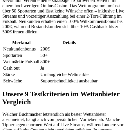
Revolution vereint einen erstklassigen Sportwetten-Bereich mit
einem hochwertigen Online-Casino. Das Wettprogramm umfasst
über 50 Sportarten und lässt keine Wünsche offen – inklusive Live
Streams und vorzeitiger Auszahlung bei einer 2-Tore-Führung im
Fußball. Neukunden erhalten einen 100% Willkommensbonus bis
200€, während Bestandskunden sich über 10% Cashback bis zu
500€ freuen dürfen.
Merkmal
Details
Neukundenbonus
200€
Sportarten
50+
Wettmärkte Fußball
800+
Cash out
Ja
Stärke
Umfangreiche Wettmärkte
Schwäche
Supportschnelligkeit ausbaubar
Unsere 9 Testkriterien im Wettanbieter
Vergleich
Welcher Buchmacher letztendlich als bester Wettanbieter
abschneidet, hängt auch von persönlichen Vorlieben ab. Manche
Tipper legen enormen Wert auf Live Streams, während andere vor
allem auf hohe Quoten nicht verzichten möchten. In unseren