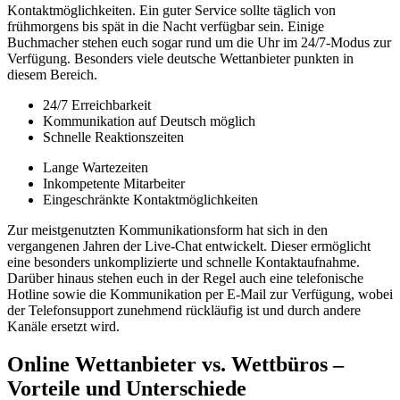
Kontaktmöglichkeiten. Ein guter Service sollte täglich von
frühmorgens bis spät in die Nacht verfügbar sein. Einige
Buchmacher stehen euch sogar rund um die Uhr im 24/7-Modus zur
Verfügung. Besonders viele deutsche Wettanbieter punkten in
diesem Bereich.
24/7 Erreichbarkeit
Kommunikation auf Deutsch möglich
Schnelle Reaktionszeiten
Lange Wartezeiten
Inkompetente Mitarbeiter
Eingeschränkte Kontaktmöglichkeiten
Zur meistgenutzten Kommunikationsform hat sich in den
vergangenen Jahren der Live-Chat entwickelt. Dieser ermöglicht
eine besonders unkomplizierte und schnelle Kontaktaufnahme.
Darüber hinaus stehen euch in der Regel auch eine telefonische
Hotline sowie die Kommunikation per E-Mail zur Verfügung, wobei
der Telefonsupport zunehmend rückläufig ist und durch andere
Kanäle ersetzt wird.
Online Wettanbieter vs. Wettbüros –
Vorteile und Unterschiede