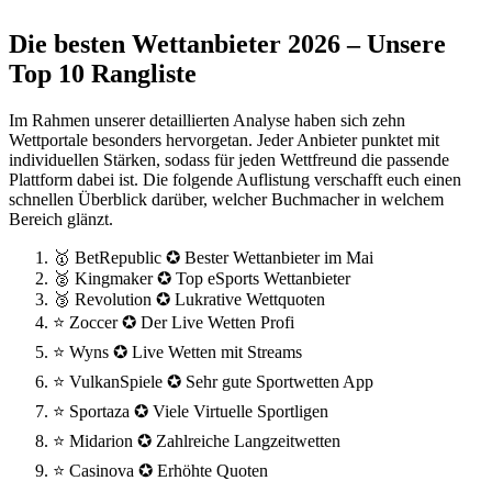
Die besten Wettanbieter 2026 – Unsere
Top 10 Rangliste
Im Rahmen unserer detaillierten Analyse haben sich zehn
Wettportale besonders hervorgetan. Jeder Anbieter punktet mit
individuellen Stärken, sodass für jeden Wettfreund die passende
Plattform dabei ist. Die folgende Auflistung verschafft euch einen
schnellen Überblick darüber, welcher Buchmacher in welchem
Bereich glänzt.
🥇 BetRepublic ✪ Bester Wettanbieter im Mai
🥈 Kingmaker ✪ Top eSports Wettanbieter
🥉 Revolution ✪ Lukrative Wettquoten
⭐ Zoccer ✪ Der Live Wetten Profi
⭐ Wyns ✪ Live Wetten mit Streams
⭐ VulkanSpiele ✪ Sehr gute Sportwetten App
⭐ Sportaza ✪ Viele Virtuelle Sportligen
⭐ Midarion ✪ Zahlreiche Langzeitwetten
⭐ Casinova ✪ Erhöhte Quoten