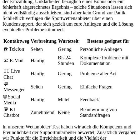
der Einzahlung, Unklarheiten bezüglich eines Bonus oder ein
fehlerhaft abgerechnetes Ergebnis – solche Situationen lassen sich
nicht vollständig ausschließen, sind aber kein Grund zur Panik.
Schließlich verfügen die Sportwettenanbieter über einen
Kundensupport, der sich gezielt um eure Anliegen und die Lösung
eventueller Probleme kümmert.
Kontaktweg
Verbreitung
Wartezeit
Bestens geeignet für
☎️ Telefon
Selten
Gering
Persönliche Anliegen
Bis 24
Komplexe Probleme mit
📧 E-Mail
Häufig
Stunden
Dokumentation
👩‍⚕️ Live
Häufig
Gering
Probleme aller Art
Chat
💬
Selten
Gering
Einfache Fragen
Messenger
🌐 Social
Häufig
Mittel
Feedback
Media
💬 KI
Beantwortung von
Zunehmend
Keine
Chatbot
Standardfragen
In unserem Wettanbieter Test haben wir auch die Kompetenz und
Freundlichkeit der Supportmitarbeiter bewertet. Zusätzlich vergaben
wir Punkte für die Erreichbarkeit und die Vielfalt der