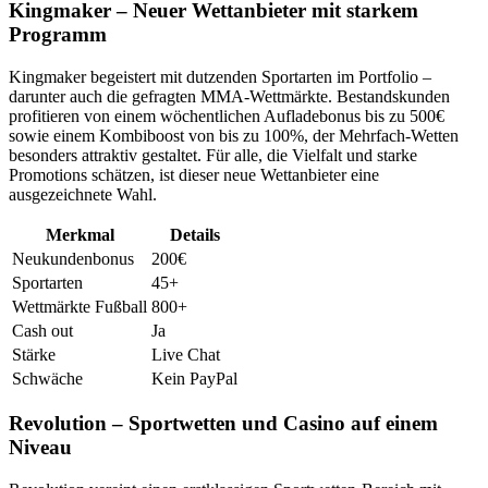
Kingmaker – Neuer Wettanbieter mit starkem
Programm
Kingmaker begeistert mit dutzenden Sportarten im Portfolio –
darunter auch die gefragten MMA-Wettmärkte. Bestandskunden
profitieren von einem wöchentlichen Aufladebonus bis zu 500€
sowie einem Kombiboost von bis zu 100%, der Mehrfach-Wetten
besonders attraktiv gestaltet. Für alle, die Vielfalt und starke
Promotions schätzen, ist dieser neue Wettanbieter eine
ausgezeichnete Wahl.
Merkmal
Details
Neukundenbonus
200€
Sportarten
45+
Wettmärkte Fußball
800+
Cash out
Ja
Stärke
Live Chat
Schwäche
Kein PayPal
Revolution – Sportwetten und Casino auf einem
Niveau