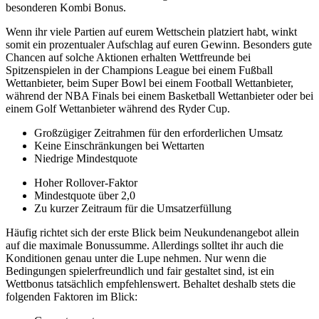
besonderen Kombi Bonus.
Wenn ihr viele Partien auf eurem Wettschein platziert habt, winkt
somit ein prozentualer Aufschlag auf euren Gewinn. Besonders gute
Chancen auf solche Aktionen erhalten Wettfreunde bei
Spitzenspielen in der Champions League bei einem Fußball
Wettanbieter, beim Super Bowl bei einem Football Wettanbieter,
während der NBA Finals bei einem Basketball Wettanbieter oder bei
einem Golf Wettanbieter während des Ryder Cup.
Großzügiger Zeitrahmen für den erforderlichen Umsatz
Keine Einschränkungen bei Wettarten
Niedrige Mindestquote
Hoher Rollover-Faktor
Mindestquote über 2,0
Zu kurzer Zeitraum für die Umsatzerfüllung
Häufig richtet sich der erste Blick beim Neukundenangebot allein
auf die maximale Bonussumme. Allerdings solltet ihr auch die
Konditionen genau unter die Lupe nehmen. Nur wenn die
Bedingungen spielerfreundlich und fair gestaltet sind, ist ein
Wettbonus tatsächlich empfehlenswert. Behaltet deshalb stets die
folgenden Faktoren im Blick: