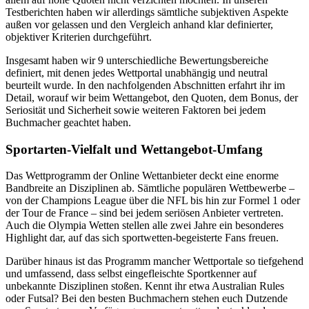
Testberichten haben wir allerdings sämtliche subjektiven Aspekte
außen vor gelassen und den Vergleich anhand klar definierter,
objektiver Kriterien durchgeführt.
Insgesamt haben wir 9 unterschiedliche Bewertungsbereiche
definiert, mit denen jedes Wettportal unabhängig und neutral
beurteilt wurde. In den nachfolgenden Abschnitten erfahrt ihr im
Detail, worauf wir beim Wettangebot, den Quoten, dem Bonus, der
Seriosität und Sicherheit sowie weiteren Faktoren bei jedem
Buchmacher geachtet haben.
Sportarten-Vielfalt und Wettangebot-Umfang
Das Wettprogramm der Online Wettanbieter deckt eine enorme
Bandbreite an Disziplinen ab. Sämtliche populären Wettbewerbe –
von der Champions League über die NFL bis hin zur Formel 1 oder
der Tour de France – sind bei jedem seriösen Anbieter vertreten.
Auch die Olympia Wetten stellen alle zwei Jahre ein besonderes
Highlight dar, auf das sich sportwetten-begeisterte Fans freuen.
Darüber hinaus ist das Programm mancher Wettportale so tiefgehend
und umfassend, dass selbst eingefleischte Sportkenner auf
unbekannte Disziplinen stoßen. Kennt ihr etwa Australian Rules
oder Futsal? Bei den besten Buchmachern stehen euch Dutzende