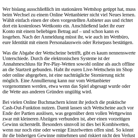
Wer bislang ausschließlich im stationären Wettshop getippt hat, muss
beim Wechsel zu einem Online Wettanbieter nicht viel Neues lernen.
Wählt einfach einen der oben vorgestellten Anbieter aus und richtet
dort ein kostenloses Wettkonto ein. Anschließend ladet ihr euer
Konto mit einem beliebigen Betrag auf – und schon kann es
losgehen. Nach der Anmeldung müsst ihr, wie auch im Wettbüro,
eure Identität mit einem Personalausweis oder Reisepass bestätigen.
Was die Abgabe der Wettscheine betrifft, gibt es kaum nennenswerte
Unterschiede. Durch die elektronischen Systeme ist der
Annahmeschluss für Pre-Play-Wetten sowohl online als auch offline
an die Startzeit gebunden. Habt ihr euren Live-Wettschein im Shop
oder online abgegeben, ist eine nachträgliche Stornierung nicht
möglich. Eine Annullierung kann nur vom Wettanbieter
vorgenommen werden, etwa wenn das Spiel abgesagt wurde oder
die Wette aus anderen Gründen ungültig wird.
Bei vielen Online Buchmachern könnt ihr jedoch die praktische
Cash-Out-Funktion nutzen. Damit lassen sich Wettscheine auch vor
Ende der Partien auslösen, was gegenüber dem vollen Wettgewinn
zwar mit kleineren Abzügen verbunden ist, aber einen vorzeitigen
Gewinn sicherstellt. Besonders sinnvoll ist dies bei Kombiwetten,
wenn nur noch eine oder wenige Einzelwetten offen sind. So könnt
ihr die bisherigen Gewinne mitnehmen und riskiert nicht den Verlust