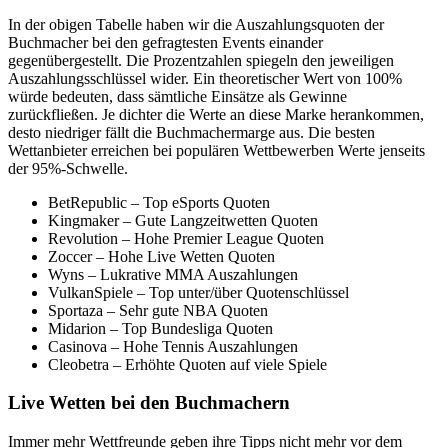
In der obigen Tabelle haben wir die Auszahlungsquoten der
Buchmacher bei den gefragtesten Events einander
gegenübergestellt. Die Prozentzahlen spiegeln den jeweiligen
Auszahlungsschlüssel wider. Ein theoretischer Wert von 100%
würde bedeuten, dass sämtliche Einsätze als Gewinne
zurückfließen. Je dichter die Werte an diese Marke herankommen,
desto niedriger fällt die Buchmachermarge aus. Die besten
Wettanbieter erreichen bei populären Wettbewerben Werte jenseits
der 95%-Schwelle.
BetRepublic – Top eSports Quoten
Kingmaker – Gute Langzeitwetten Quoten
Revolution – Hohe Premier League Quoten
Zoccer – Hohe Live Wetten Quoten
Wyns – Lukrative MMA Auszahlungen
VulkanSpiele – Top unter/über Quotenschlüssel
Sportaza – Sehr gute NBA Quoten
Midarion – Top Bundesliga Quoten
Casinova – Hohe Tennis Auszahlungen
Cleobetra – Erhöhte Quoten auf viele Spiele
Live Wetten bei den Buchmachern
Immer mehr Wettfreunde geben ihre Tipps nicht mehr vor dem