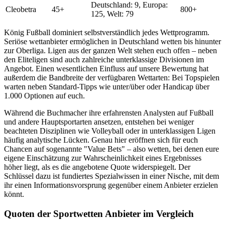
Deutschland: 9, Europa:
Cleobetra
45+
800+
125, Welt: 79
König Fußball dominiert selbstverständlich jedes Wettprogramm.
Seriöse wettanbieter ermöglichen in Deutschland wetten bis hinunter
zur Oberliga. Ligen aus der ganzen Welt stehen euch offen – neben
den Eliteligen sind auch zahlreiche unterklassige Divisionen im
Angebot. Einen wesentlichen Einfluss auf unsere Bewertung hat
außerdem die Bandbreite der verfügbaren Wettarten: Bei Topspielen
warten neben Standard-Tipps wie unter/über oder Handicap über
1.000 Optionen auf euch.
Während die Buchmacher ihre erfahrensten Analysten auf Fußball
und andere Hauptsportarten ansetzen, entstehen bei weniger
beachteten Disziplinen wie Volleyball oder in unterklassigen Ligen
häufig analytische Lücken. Genau hier eröffnen sich für euch
Chancen auf sogenannte "Value Bets" – also wetten, bei denen eure
eigene Einschätzung zur Wahrscheinlichkeit eines Ergebnisses
höher liegt, als es die angebotene Quote widerspiegelt. Der
Schlüssel dazu ist fundiertes Spezialwissen in einer Nische, mit dem
ihr einen Informationsvorsprung gegenüber einem Anbieter erzielen
könnt.
Quoten der Sportwetten Anbieter im Vergleich