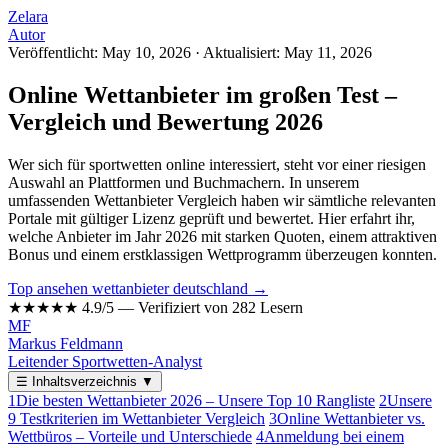
Zelara
Autor
Veröffentlicht: May 10, 2026
·
Aktualisiert: May 11, 2026
Online Wettanbieter im großen Test –
Vergleich und Bewertung 2026
Wer sich für sportwetten online interessiert, steht vor einer riesigen
Auswahl an Plattformen und Buchmachern. In unserem
umfassenden Wettanbieter Vergleich haben wir sämtliche relevanten
Portale mit gültiger Lizenz geprüft und bewertet. Hier erfahrt ihr,
welche Anbieter im Jahr 2026 mit starken Quoten, einem attraktiven
Bonus und einem erstklassigen Wettprogramm überzeugen konnten.
Top ansehen wettanbieter deutschland →
★★★★★
4.9/5 — Verifiziert von 282 Lesern
MF
Markus Feldmann
Leitender Sportwetten-Analyst
☰
Inhaltsverzeichnis
▼
1
Die besten Wettanbieter 2026 – Unsere Top 10 Rangliste
2
Unsere
9 Testkriterien im Wettanbieter Vergleich
3
Online Wettanbieter vs.
Wettbüros – Vorteile und Unterschiede
4
Anmeldung bei einem