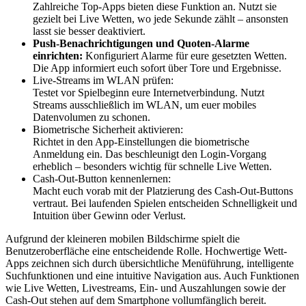
Zahlreiche Top-Apps bieten diese Funktion an. Nutzt sie
gezielt bei Live Wetten, wo jede Sekunde zählt – ansonsten
lasst sie besser deaktiviert.
Push-Benachrichtigungen und Quoten-Alarme
einrichten:
Konfiguriert Alarme für eure gesetzten Wetten.
Die App informiert euch sofort über Tore und Ergebnisse.
Live-Streams im WLAN prüfen:
Testet vor Spielbeginn eure Internetverbindung. Nutzt
Streams ausschließlich im WLAN, um euer mobiles
Datenvolumen zu schonen.
Biometrische Sicherheit aktivieren:
Richtet in den App-Einstellungen die biometrische
Anmeldung ein. Das beschleunigt den Login-Vorgang
erheblich – besonders wichtig für schnelle Live Wetten.
Cash-Out-Button kennenlernen:
Macht euch vorab mit der Platzierung des Cash-Out-Buttons
vertraut. Bei laufenden Spielen entscheiden Schnelligkeit und
Intuition über Gewinn oder Verlust.
Aufgrund der kleineren mobilen Bildschirme spielt die
Benutzeroberfläche eine entscheidende Rolle. Hochwertige Wett-
Apps zeichnen sich durch übersichtliche Menüführung, intelligente
Suchfunktionen und eine intuitive Navigation aus. Auch Funktionen
wie Live Wetten, Livestreams, Ein- und Auszahlungen sowie der
Cash-Out stehen auf dem Smartphone vollumfänglich bereit.